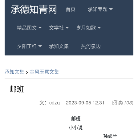
首页
承知专题
精品图文
文学社
岁月如歌
夕阳正红
承知文集
热河泉边
承知文集
>
金风玉露文集
邮班
文：cdzq
2023-09-05 12:31
阅读(
108
)
邮班
小小说
孙俊兰