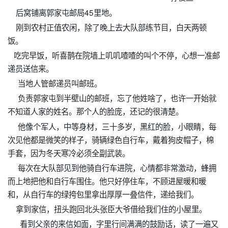
后窝铺离郭家屯邮局45里地。
刚到农村正值农闲，除了晚上去大队部练节目，白天两顿
饭。
吃完早饭，听喜鹊在院墙上叽叽喳喳的叫个不停，心想一准邮
递员送信来。
当地人管邮递员叫邮班。
负责郭家屯到半壁山的邮班，忘了他姓啥了，也许一开始就
不知道人家的姓名。那个人的脸庞，还记的很清楚。
他像个军人，中等身材，三十多岁，黑红的脸，小眼睛，每
次见他都是微笑的样子，骑辆绿色自行车，戴着狗皮帽子，棉
手套，因为冬天寒冷必须全副武装。
每次在大队部见到他骑自行车进院，心情都非常激动，蜂拥
而上地把他和自行车围住。他只好停住车，不顾进屋暖和暖
和，从自行车的绿挎包里拿出厚厚一叠信件，递给我们。
拿到家信，扭头跑回北头张臣大爷借给我们住的小屋里。
看到父亲的来信如面，字里行间满满的鼓励话，读了一遍又