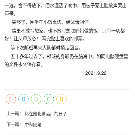
一遍，舍不得放下，泪水湿透了帎巾，用被子蒙上脸放声哭出
声来。
哭够了，围坐在小饭桌边，给父母回信。
信里不敢写想家，也不敢写想吃妈妈做的饭，只写一切都
好！让父母放心！ 写完贴上喜欢的邮票。
等下次邮班再来大队部时捎走回音。
五十多年过去了，邮班的身影仍在脑海中，如同电脑硬盘里
的文件永久保存着。
2021.9.22
上一篇：
忆在隆化食品厂的日子
下一篇：
中秋随笔